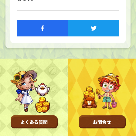
TOP
トップページ
NFT GALLERY
NFT紹介
キャラクター
農地
FAQ
よくある質問
NEWS
お知らせ
更新情報
開催情報
不具合情報
よくある質問
お問合せ